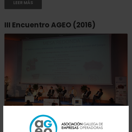
LEER MÁS
III Encuentro AGEO (2016)
Publicado el
6 octubre, 2016
en
encuentro
,
galeria