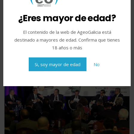
¿Eres mayor de edad?
LEER MÁS
El contenido de la web de AgeoGalicia está
II Encuentro y XXXIII Aniversario
destinado a mayores de edad. Confirma que tienes
de AGEO (2015)
18 años o más
Si, soy mayor de edad
No