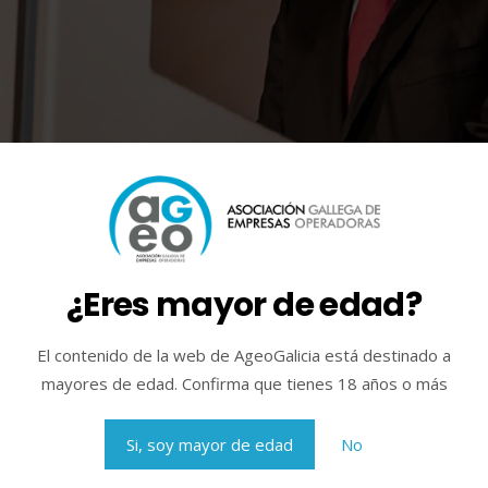
¿Eres mayor de edad?
tro
,
galeria
El contenido de la web de AgeoGalicia está destinado a
mayores de edad. Confirma que tienes 18 años o más
Acceso
Únete a nosotros
r
. ¿Aún no eres miembro?
Si, soy mayor de edad
No