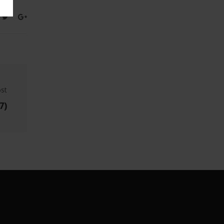
ost
7)