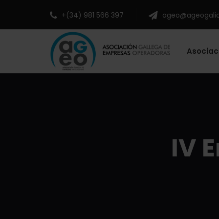
+(34) 981 566 397
ageo@ageogali
Asociac
IV 