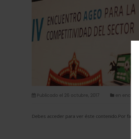
Publicado el
26 octubre, 2017
en
encuen
Debes acceder para ver éste contenido.Por favo