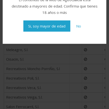
Recreativos Vir, S.l.
destinado a mayores de edad. Confirma que tienes
Recreativos Xan XÉs, S.l.
18 años o más
Salon Brasil, S.l.
Si, soy mayor de edad
No
Salon Casablanca, S.l.
Servixogos Hercules, S.l.
Meleagro, S.l.
Oisacin, S.l.
Recreativos Moncho PorriÑo, S.l
Recreativos Poli, S.l.
Recreativos Veca, S.l.
Recreativos Veiga, S.l.
Salon Ferrocarril, S.l.