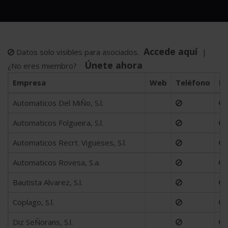
Accede aquí
Datos solo visibles para asociados.
|
Únete ahora
¿No eres miembro?
Empresa
Web
Teléfono
Ma
Automaticos Del MiÑo, S.l.
Automaticos Folgueira, S.l.
Automaticos Recrt. Vigueses, S.l.
Automaticos Rovesa, S.a.
Bautista Alvarez, S.l.
Coplago, S.l.
Diz SeÑorans, S.l.