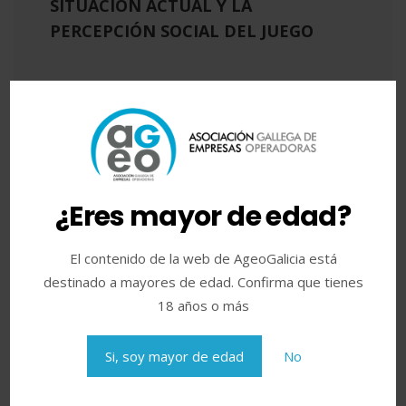
SITUACIÓN ACTUAL Y LA
PERCEPCIÓN SOCIAL DEL JUEGO
Siguiente post
XXXVI Aniversario de AGEO (2018)
¿Eres mayor de edad?
Categorías
El contenido de la web de AgeoGalicia está
destinado a mayores de edad. Confirma que tienes
Ageo en medios
(11)
18 años o más
aniversario
(13)
Si, soy mayor de edad
No
encuentro
(6)