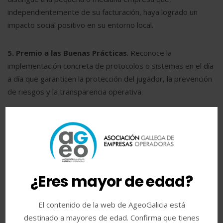
independientemente de su facturación, haya logrado un
impacto social positivo en su entorno local.
5. Premio a las Buenas Prácticas
. Reconoce la
implementación concreta de protocolos o sistemas en el día
a día que garanticen la protección del jugador, la prevención
de riesgos y la transparencia operativa.
6. Premio al Mejor Directivo / Empresario
. Reconoce la
trayectoria de un líder masculino, pero con un cambio
fundamental: este año, el criterio principal será su labor
activa en el fomento de la inclusión social, la diversidad y la
integración de colectivos vulnerables dentro de la industria.
¿Eres mayor de edad?
7. Premio a la Mejor Directiva / Empresaria
. Al igual que
El contenido de la web de AgeoGalicia está
en la categoría masculina, distingue la gestión y visión
destinado a mayores de edad. Confirma que tienes