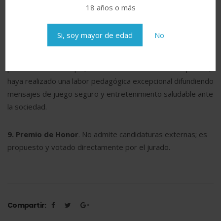
estratégica de una líder femenina, valorando por encima de
18 años o más
todo su compromiso personal y profesional con la inclusión
social y la diversidad.
Si, soy mayor de edad
No
8. Embajador/a de Juego Responsable.
Se premia a la
persona o entidad que, mediante su voz e influencia pública,
haya realizado una labor pedagógica excepcional difundiendo
mensajes de juego seguro y entretenimiento saludable ante
la sociedad.
9. Premio de Honor
. No admite candidaturas externas; es
propuesto y votado directamente por el jurado.
Compartir: