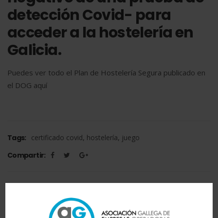
detección Covid- para
acceder a la hostelería en
Galicia.
Puedes ver todo el Plan de Hostelería Segura publicado en
el DOG
aquí
,
,
Tags:
certificado covid
hostelería
juego
Compartir: