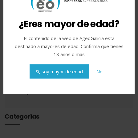
Post anterior
El certificado Covid volverá a la
¿Eres mayor de edad?
hostelería en Galicia si lo apoya la
Justicia
El contenido de la web de AgeoGalicia está
destinado a mayores de edad. Confirma que tienes
18 años o más
Siguiente post
Si, soy mayor de edad
No
Posición de AGEO respecto al anuncio
de una nueva asociación en Galicia,
ASEJUGA
Categorías