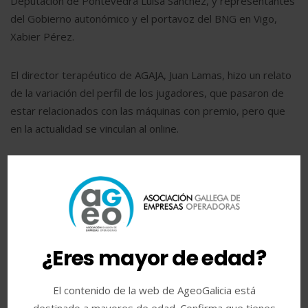
Deputación de Pontevedra Luisa Sánchez, y representantes
del Gobierno autonómico y el portavoz del BNG en Vigo,
Xabier Pérez.
El director terapéutico de AGAJA, Juan Lamas, hizo un relato
de la variación del perfil de los jugadores, que pasaron de
estar relacionados con las máquinas con premio, pero que
en la actualidad se vinculan al online.
Asimismo, señaló que internet es el marco que desarrolla
nuevas adicciones, problemas de concentración y de
relaciones sociales, y en muchos casos genera ansiedad por
el aislamiento y la soledad.
¿Eres mayor de edad?
El contenido de la web de AgeoGalicia está
Compartir:
destinado a mayores de edad. Confirma que tienes