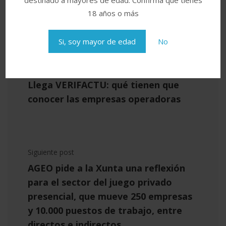
18 años o más
Si, soy mayor de edad
No
Post anterior
Llega VERIFACTU: qué tienen que
conocer las empresas operadoras
Siguiente post
AGEO pide a la Xunta una reflexión
para el sector del juego privado
presencial, que mueve 250 empresas
y 10.000 puestos de trabajo, entre
directos e indirectos