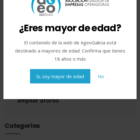
Post anterior
Suspendida la exigencia de solicitar el
¿Eres mayor de edad?
certificado de vacunación o prueba
negativa en el acceso a los locales y
El contenido de la web de AgeoGalicia está
vuelta a los aforos
destinado a mayores de edad. Confirma que tienes
18 años o más
Si, soy mayor de edad
No
Siguiente post
La evolución de la pandemia permite
ampliar aforos
Categorías