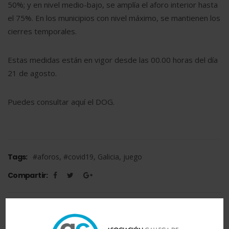
50%; y en nivel medio-bajo, se amplía el aforo interior hasta
el 75%. En los municipios con nivel máximo, se mantienen los
cierres temporales.
Estas medidas están en vigor desde las 00.00 horas del día
21 de agosto.
Puedes consultar aquí el DOG.
,
,
,
Tags:
#aforos
#covid19
Galicia
juego
Compartir: