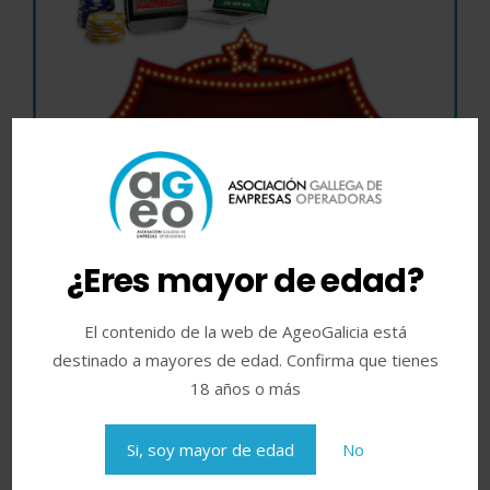
1 octubre, 2020
AGEO IMPULSA SU VII ENCUENTRO
¿Eres mayor de edad?
AGEO PARA LA COMPETITIVIDAD
DEL SECTOR EN UN NOVEDOSO
El contenido de la web de AgeoGalicia está
FORMATO VIRTUAL
destinado a mayores de edad. Confirma que tienes
18 años o más
Ageo Galicia
noticias
La Asociación Gallega de Empresas Operadoras (AGEO)
Si, soy mayor de edad
No
impulsa su VII Encuentro para la competitividad del