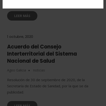
sector, que se celebrará el.
LEER MÁS
1 octubre, 2020
Acuerdo del Consejo
Interterritorial del Sistema
Nacional de Salud
Ageo Galicia
noticias
Resolución de 30 de septiembre de 2020, de la
Secretaría de Estado de Sanidad, por la que se da
publicidad.
LEER MÁS