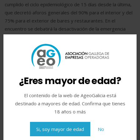
cumplido el ciclo epidemiológico de 15 días desde la última,
que decretó aforos generales del 90% para el interior y del
75% para el exterior de bares y restaurantes. En el
encuentro se debatirá la desactivación de la emergencia
sanitaria, que conllevaría el aumento de aforo.
,
,
,
Tags:
#aforos
comité clínico
covid-19
Galicia
¿Eres mayor de edad?
Compartir:
El contenido de la web de AgeoGalicia está
destinado a mayores de edad. Confirma que tienes
18 años o más
Post anterior
Si, soy mayor de edad
No
Galicia avanza en la desescalada