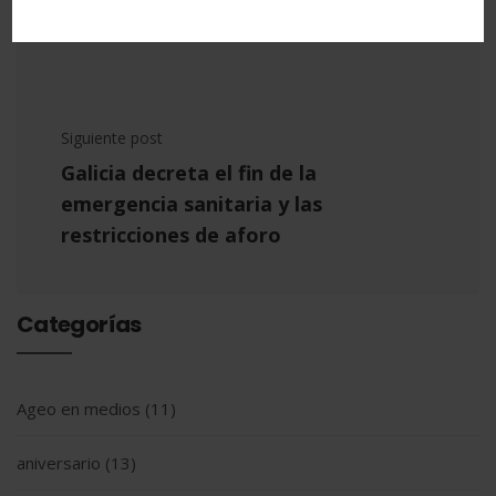
ampliando aforos al 90%
Siguiente post
Galicia decreta el fin de la
emergencia sanitaria y las
restricciones de aforo
Categorías
Ageo en medios
(11)
aniversario
(13)