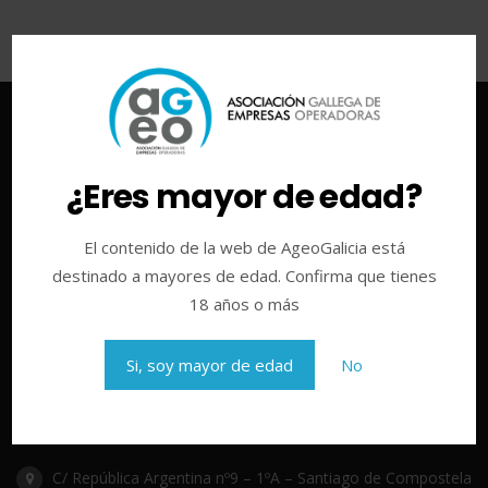
¿Eres mayor de edad?
El contenido de la web de AgeoGalicia está
destinado a mayores de edad. Confirma que tienes
18 años o más
La Asociación Gallega de Empresas Operadoras (AGEO) integra
a la mayoría de las compañías de máquinas recreativas y de
Si, soy mayor de edad
No
juego de Galicia, y es toda una referencia a nivel sectorial en
España por su impulso al Encuentro AGEO para la
competitividad del sector.
C/ República Argentina nº9 – 1ºA – Santiago de Compostela