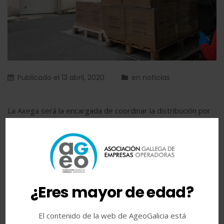
Publicado el
13 abril, 2020
en
noticias
La Axega será la encargada de coordinar la distribución por
toda Galicia del material enviado por AGEO, Abiga, Grupo
Luckia y Grupo Comar El sector del juego gallego sigue
sumando esfuerzos para hacerle frente al coronavirus y
continúa distribuyendo parte de los 10.000 elementos de
protección sanitaria fruto de su colaboración solidaria con la
¿Eres mayor de edad?
Xunta[...]
El contenido de la web de AgeoGalicia está
LEER MÁS