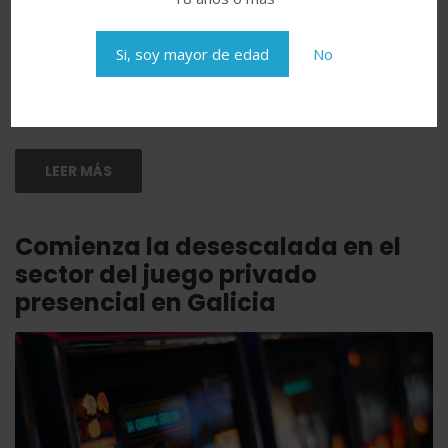
sobre el juego
Publicado el
12 enero, 2021
en
noticias
Si, soy mayor de edad
No
Puedes consultar el DOG aquí
LEER MÁS
Comienza la desescalada en el
sector del juego privado
presencial en Galicia