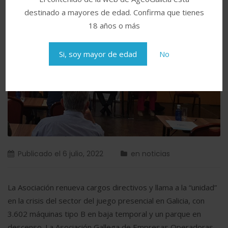
destinado a mayores de edad. Confirma que tienes
18 años o más
Si, soy mayor de edad
No
Publicado el
6 julio, 2022
en
noticias
La Asociación renueva cargos directivos y llama a la “unidad”
en la crisis del sector del juego presencial en Galicia, con
3.602 máquinas tipo B en baja temporal y un parque en
descenso. La Asociación Gallega de Empresas Operadoras