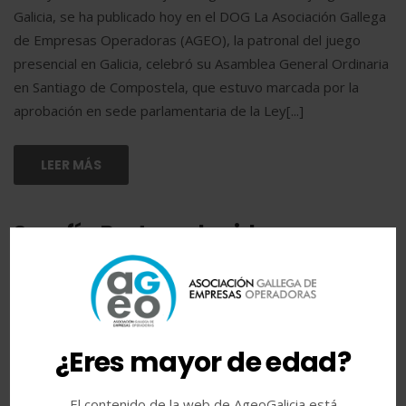
Galicia, se ha publicado hoy en el DOG La Asociación Gallega
de Empresas Operadoras (AGEO), la patronal del juego
presencial en Galicia, celebró su Asamblea General Ordinaria
en Santiago de Compostela, que estuvo marcada por la
aprobación en sede parlamentaria de la Ley[...]
LEER MÁS
Serafín Portas, elegido por
unanimidad presidente de AGEO
¿Eres mayor de edad?
El contenido de la web de AgeoGalicia está