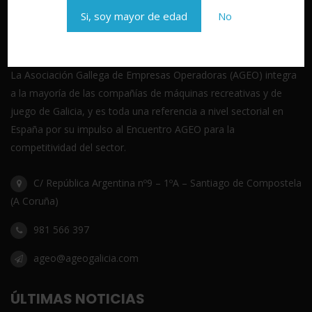
Si, soy mayor de edad
No
La Asociación Gallega de Empresas Operadoras (AGEO) integra
a la mayoría de las compañías de máquinas recreativas y de
juego de Galicia, y es toda una referencia a nivel sectorial en
España por su impulso al Encuentro AGEO para la
competitividad del sector.
C/ República Argentina nº9 – 1ºA – Santiago de Compostela
(A Coruña)
981 566 397
ageo@ageogalicia.com
ÚLTIMAS NOTICIAS